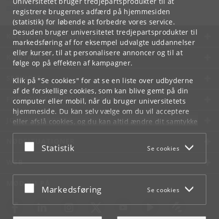
Universitetet bruger tredjepartsprodukter til at
monka
@
hum
.
ku
.
dk
registrere brugernes adfærd på hjemmesiden
(statistik) for løbende at forbedre vores service.
Desuden bruger universitetet tredjepartsprodukter til
KØBENHAVNS UNIVERSITET
markedsføring af for eksempel udvalgte uddannelser
eller kurser, til at personalisere annoncer og til at
KONTAKT
følge op på effekten af kampagner.
SERVICES
Klik på "Se cookies" for at se en liste over udbyderne
af de forskellige cookies, som kan blive gemt på din
FOR STUDERENDE OG ANSATTE
computer eller mobil, når du bruger universitetets
hjemmeside. Du kan selv vælge om du vil acceptere
JOB OG KARRIERE
eller afslå cookies, og du kan altid ændre dit samtykke
under
Cookie- og privatlivspolitik
som du finder i
NØDSITUATIONER
bunden af hver side.
Acceptér eller afslå
Statistik
Se cookies
Googles privatlivspolitik
WEB
MØD KU PÅ
Acceptér eller afslå
Markedsføring
Se cookies