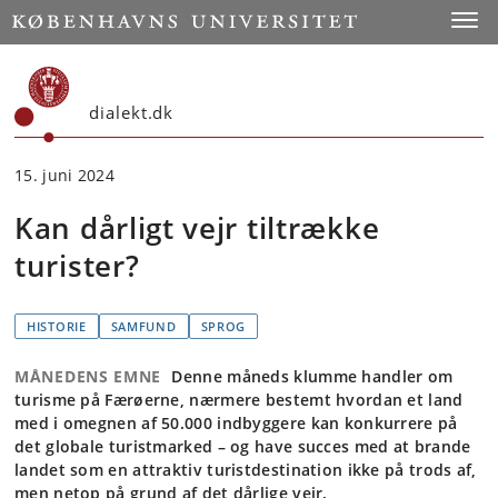
Start
Toggl
dialekt.dk
15. juni 2024
Kan dårligt vejr tiltrække
turister?
HISTORIE
SAMFUND
SPROG
MÅNEDENS EMNE
Denne måneds klumme handler om
turisme på Færøerne, nærmere bestemt hvordan et land
med i omegnen af 50.000 indbyggere kan konkurrere på
det globale turistmarked – og have succes med at brande
landet som en attraktiv turistdestination ikke på trods af,
men netop på grund af det dårlige vejr.