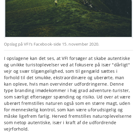
Opslag på VFI’s Facebook-side 15. november 2020.
I opslagene kan det ses, at VFI forsøger at skabe autentiske
og unikke turistoplevelser ved at fokusere på især "dårligt"
vejr og svær tilgængelighed, som til gengæld sættes i
forhold til det smukke, ekstraordinære og uberørte, man
kan opleve, hvis man overvinder udfordringerne. Denne
type branding imødekommer i høj grad adventure-turister,
som særligt eftersøger spænding og risiko. Ud over at være
uberørt fremstilles naturen også som en større magt, uden
for menneskelig kontrol, som kan være uforudsigelig og
måske ligefrem farlig. Herved fremstilles naturoplevelserne
som netop autentiske, især i kraft af de udfordrende
vejrforhold.