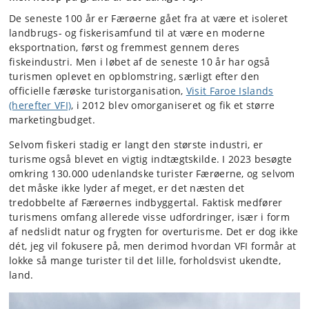
De seneste 100 år er Færøerne gået fra at være et isoleret
landbrugs- og fiskerisamfund til at være en moderne
eksportnation, først og fremmest gennem deres
fiskeindustri. Men i løbet af de seneste 10 år har også
turismen oplevet en opblomstring, særligt efter den
officielle færøske turistorganisation,
Visit Faroe Islands
(herefter VFI)
, i 2012 blev omorganiseret og fik et større
marketingbudget.
Selvom fiskeri stadig er langt den største industri, er
turisme også blevet en vigtig indtægtskilde. I 2023 besøgte
omkring 130.000 udenlandske turister Færøerne, og selvom
det måske ikke lyder af meget, er det næsten det
tredobbelte af Færøernes indbyggertal. Faktisk medfører
turismens omfang allerede visse udfordringer, især i form
af nedslidt natur og frygten for overturisme. Det er dog ikke
dét, jeg vil fokusere på, men derimod hvordan VFI formår at
lokke så mange turister til det lille, forholdsvist ukendte,
land.