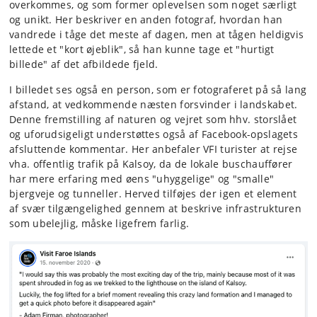
overkommes, og som former oplevelsen som noget særligt
og unikt. Her beskriver en anden fotograf, hvordan han
vandrede i tåge det meste af dagen, men at tågen heldigvis
lettede et "kort øjeblik", så han kunne tage et "hurtigt
billede" af det afbildede fjeld.
I billedet ses også en person, som er fotograferet på så lang
afstand, at vedkommende næsten forsvinder i landskabet.
Denne fremstilling af naturen og vejret som hhv. storslået
og uforudsigeligt understøttes også af Facebook-opslagets
afsluttende kommentar. Her anbefaler VFI turister at rejse
vha. offentlig trafik på Kalsoy, da de lokale buschauffører
har mere erfaring med øens "uhyggelige" og "smalle"
bjergveje og tunneller. Herved tilføjes der igen et element
af svær tilgængelighed gennem at beskrive infrastrukturen
som ubelejlig, måske ligefrem farlig.