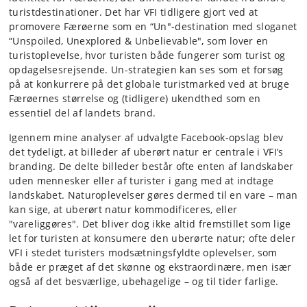
turistdestinationer. Det har VFI tidligere gjort ved at
promovere Færøerne som en “Un"-destination med sloganet
“Unspoiled, Unexplored & Unbelievable", som lover en
turistoplevelse, hvor turisten både fungerer som turist og
opdagelsesrejsende. Un-strategien kan ses som et forsøg
på at konkurrere på det globale turistmarked ved at bruge
Færøernes størrelse og (tidligere) ukendthed som en
essentiel del af landets brand.
Igennem mine analyser af udvalgte Facebook-opslag blev
det tydeligt, at billeder af uberørt natur er centrale i VFI’s
branding. De delte billeder består ofte enten af landskaber
uden mennesker eller af turister i gang med at indtage
landskabet. Naturoplevelser gøres dermed til en vare – man
kan sige, at uberørt natur kommodificeres, eller
"vareliggøres". Det bliver dog ikke altid fremstillet som lige
let for turisten at konsumere den uberørte natur; ofte deler
VFI i stedet turisters modsætningsfyldte oplevelser, som
både er præget af det skønne og ekstraordinære, men især
også af det besværlige, ubehagelige – og til tider farlige.