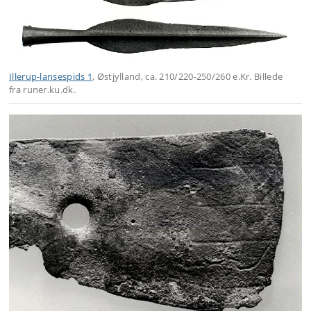
Illerup-lansespids 1
, Østjylland, ca. 210/220-250/260 e.Kr. Billede
fra runer.ku.dk.