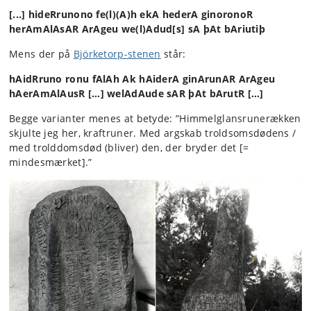
[...] hideRrunono fe(l)(A)h ekA hederA ginoronoR
herAmAlAsAR ArAgeu we(l)Adud[s] sA þAt bAriutiþ
Mens der på
Björketorp-stenen
står:
hAidRruno ronu fAlAh Ak hAiderA ginArunAR ArAgeu
hAerAmAlAusR […] welAdAude sAR þAt bArutR […]
Begge varianter menes at betyde: ”Himmelglansrunerækken
skjulte jeg her, kraftruner. Med argskab troldsomsdødens /
med trolddomsdød (bliver) den, der bryder det [=
mindesmærket].”