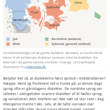
Hovedinddelingen af de gamle dialekter. Bemærk, at bornholmsk
hører til de østdanske dialekter sammen med de dialekter, der
blev talt i de gamle danske områder i Sverige. Let bearbejdet
illustration fra
videnskab.dk
.
Betyder det så, at dialekterne først opstod i middelalderen?
Næppe. Først og fremmest må vi huske på, at denne dags
sprog ofte er gårsdagens dialekter. De nordiske sprog var
således i vikingetiden snarere dialekter af ét fælles sprog,
og variationen dem imellem var ikke nær så stor som i dag.
Vikingerne mente f.eks. selv, at de talte
norrœnt mál
(norrønt mål) eller
dǫnsk tunga
(dansk tunge), uanset