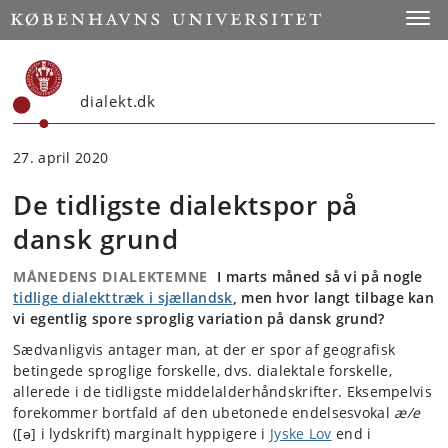
Start
Toggl
dialekt.dk
27. april 2020
De tidligste dialektspor på
dansk grund
MÅNEDENS DIALEKTEMNE
I marts måned så vi på nogle
tidlige dialekttræk i sjællandsk
, men hvor langt tilbage kan
vi egentlig spore sproglig variation på dansk grund?
Sædvanligvis antager man, at der er spor af geografisk
betingede sproglige forskelle, dvs. dialektale forskelle,
allerede i de tidligste middelalderhåndskrifter. Eksempelvis
forekommer bortfald af den ubetonede endelsesvokal
æ/e
([ə] i lydskrift) marginalt hyppigere i
Jyske Lov
end i