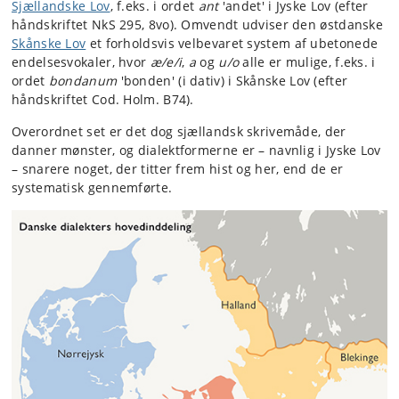
Sjællandske Lov
, f.eks. i ordet
ant
'andet' i Jyske Lov (efter
håndskriftet NkS 295, 8vo). Omvendt udviser den østdanske
Skånske Lov
et forholdsvis velbevaret system af ubetonede
endelsesvokaler, hvor
æ/e/i
,
a
og
u/o
alle er mulige, f.eks. i
ordet
bondanum
'bonden' (i dativ) i Skånske Lov (efter
håndskriftet Cod. Holm. B74).
Overordnet set er det dog sjællandsk skrivemåde, der
danner mønster, og dialektformerne er – navnlig i Jyske Lov
– snarere noget, der titter frem hist og her, end de er
systematisk gennemførte.