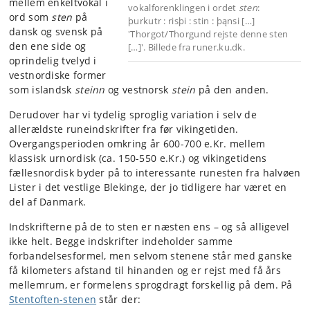
mellem enkeltvokal i
vokalforenklingen i ordet
sten
:
ord som
sten
på
þurkutr : risþi : stin : þąnsi […]
dansk og svensk på
'Thorgot/Thorgund rejste denne sten
den ene side og
[…]'. Billede fra runer.ku.dk.
oprindelig tvelyd i
vestnordiske former
som islandsk
steinn
og vestnorsk
stein
på den anden.
Derudover har vi tydelig sproglig variation i selv de
allerældste runeindskrifter fra før vikingetiden.
Overgangsperioden omkring år 600-700 e.Kr. mellem
klassisk urnordisk (ca. 150-550 e.Kr.) og vikingetidens
fællesnordisk byder på to interessante runesten fra halvøen
Lister i det vestlige Blekinge, der jo tidligere har været en
del af Danmark.
Indskrifterne på de to sten er næsten ens – og så alligevel
ikke helt. Begge indskrifter indeholder samme
forbandelsesformel, men selvom stenene står med ganske
få kilometers afstand til hinanden og er rejst med få års
mellemrum, er formelens sprogdragt forskellig på dem. På
Stentoften-stenen
står der: