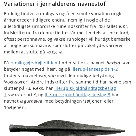
Variationer i jernalderens navnestof
Endelig finder vi muligvis også en smule variation nogle
århundreder tidligere endnu, nemlig i nogle af de
allertidligste urnordiske runeindskrifter fra 200-tallet e.Kr.
Indskrifterne fra denne tid består mestendels af enkeltord,
oftest personnavne, og vakse runologer vil hurtigt bemærke,
at nogle personnavne, som slutter på vokallyde, varierer
mellem at slutte på
-o
og
-a
.
På
Himlingøje-bøjlefiblen
finder vi f.eks. navnet
hariso
, som
betyder noget med 'hær', og på
Illerup-lansespids 1-2
finder vi navnet
wagnijo
med den mulige betydning
'vognstyrer'. Andre indskrifter fra samme tid har navne som
slutter på
-a
. F.eks. har
Illerup-skjoldhåndtagsbeslag
1
swarta
'sorte', og
Illerup-skjoldhåndtagsbeslag 3
har
navnet
laguthewa
med betydningen 'søtjener' eller
'lovtjener'.