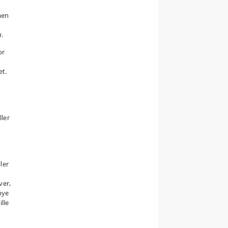
men
n
.
or
et.
ller
ler
ver,
nye
ille