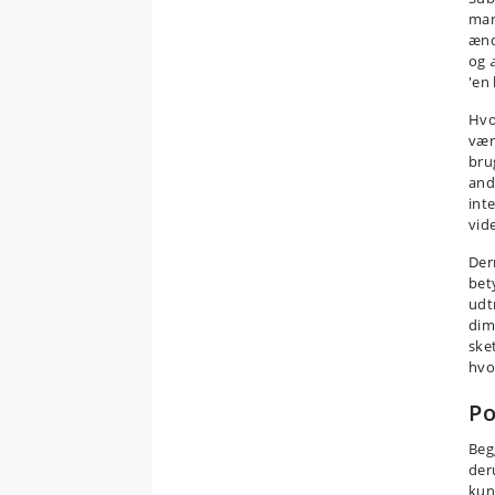
man 
ænd
og
'en 
Hvo
vær
brug
and
int
vid
Der
bety
udt
dim
ske
hvo
Po
Beg
der
kun