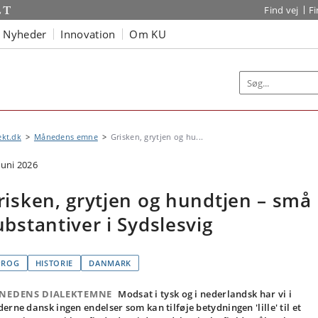
Find vej
F
Nyheder
Innovation
Om KU
ekt.dk
Månedens emne
Grisken, grytjen og hu...
juni 2026
risken, grytjen og hundtjen – små
ubstantiver i Sydslesvig
PROG
HISTORIE
DANMARK
NEDENS DIALEKTEMNE
Modsat i tysk og i nederlandsk har vi i
erne dansk ingen endelser som kan tilføje betydningen 'lille' til et