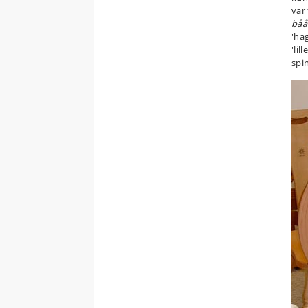
var
båå
'ha
'lil
spi