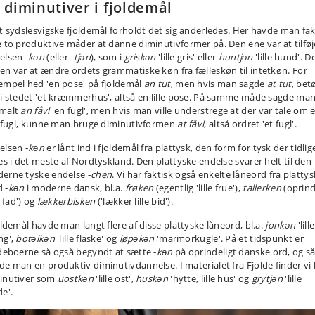
 diminutiver i fjoldemål
et sydslesvigske fjoldemål forholdt det sig anderledes. Her havde man fak
e to produktive måder at danne diminutivformer på. Den ene var at tilføj
elsen ‑
kǝn
(eller ‑
tjǝn
), som i
griskǝn
'lille gris' eller
huntjǝn
'lille hund'. D
en var at ændre ordets grammatiske køn fra fælleskøn til intetkøn. For
empel hed 'en pose' på fjoldemål
an tut
, men hvis man sagde
at tut
, bet
 i stedet 'et kræmmerhus', altså en lille pose. På samme måde sagde ma
malt
an fåvl
'en fugl', men hvis man ville understrege at der var tale om 
le fugl, kunne man bruge diminutivformen
at fåvl
, altså ordret 'et fugl'.
elsen ‑
kǝn
er lånt ind i fjoldemål fra plattysk, den form for tysk der tidlig
tes i det meste af Nordtyskland. Den plattyske endelse svarer helt til den
erne tyske endelse ‑
chen
. Vi har faktisk også enkelte låneord fra plattys
 ‑
kǝn
i moderne dansk, bl.a.
frøken
(egentlig 'lille frue'),
tallerken
(oprind
le fad') og
lækkerbisken
('lækker lille bid').
oldemål havde man langt flere af disse plattyske låneord, bl.a.
jonkən
'lille
ng',
botəlkǝn
'lille flaske' og
løpəkən
'marmorkugle'. På et tidspunkt er
ldeboerne så også begyndt at sætte ‑
kǝn
på oprindeligt danske ord, og s
de man en produktiv diminutivdannelse. I materialet fra Fjolde finder vi b
inutiver som
uostkǝn
'lille ost',
huskǝn
'hytte, lille hus' og
grytjǝn
'lille
de'.