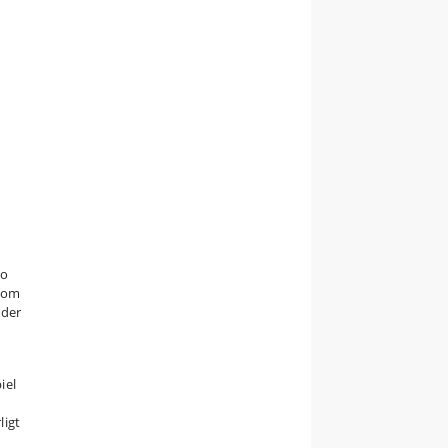
to
 som
 der
iel
ligt