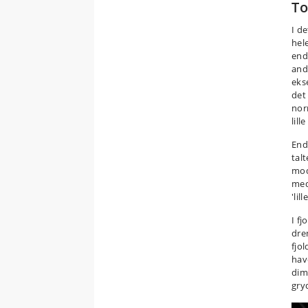
To
I d
hel
end
and
eks
det
nor
lil
End
tal
mod
med
'lil
I fj
dre
fjo
hav
dim
gry