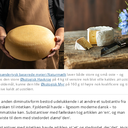
t
sønderjysk baserede mejeri Naturmælk
laver både store og små oste – og
s den store
Økologisk Havkrog
på 4 kg til venstre nok blot ville kaldes
an uos
joldemål, kunne den lille
Økologisk Myr
på 160 g til højre nok kvalificere sig ti
live kaldt
at uostkǝn.
 anden diminutivform bestod udelukkende i at ændre et substantiv fra
leskøn til intetkøn. Fjoldemål havde – ligesom moderne dansk – to
mmatiske køn. Substantiver med fælleskøn tog artiklen
an
'en', og man
viste til dem med stedordet
dænd
'den'.
stantiver med intetkøn havde artiklen
at
'et' og stedordet
der
'det'. Hvis