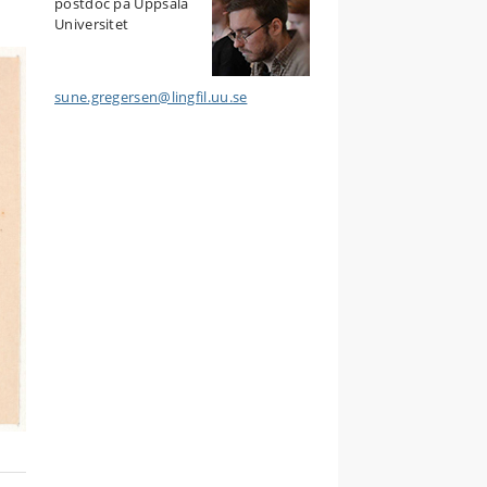
postdoc på Uppsala
Universitet
sune.gregersen@lingfil.uu.se