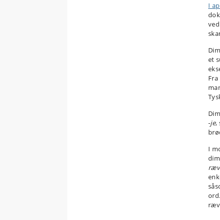
I ap
dok
ved
ska
Dim
et s
eks
Fra
ma
Tys
Dim
‑
je
,
brø
I m
dim
ræv
enk
så
ord.
ræv