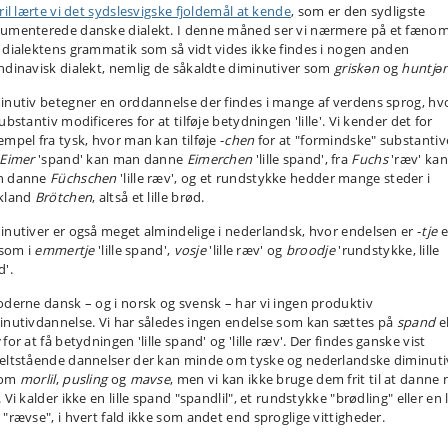
ril lærte vi det sydslesvigske fjoldemål at kende
, som er den sydligste
umenterede danske dialekt. I denne måned ser vi nærmere på et fæno
 dialektens grammatik som så vidt vides ikke findes i nogen anden
ndinavisk dialekt, nemlig de såkaldte diminutiver som
griskǝn
og
huntjǝ
inutiv betegner en orddannelse der findes i mange af verdens sprog, hv
ubstantiv modificeres for at tilføje betydningen 'lille'. Vi kender det for
empel fra tysk, hvor man kan tilføje ‑
chen
for at "formindske" substantiv
Eimer
'spand' kan man danne
Eimerchen
'lille spand', fra
Fuchs
'ræv' kan
n danne
Füchschen
'lille ræv', og et rundstykke hedder mange steder i
kland
Brötchen
, altså et lille brød.
inutiver er også meget almindelige i nederlandsk, hvor endelsen er ‑
tje
e
 som i
emmertje
'lille spand',
vosje
'lille ræv' og
broodje
'rundstykke, lille
d'.
oderne dansk – og i norsk og svensk – har vi ingen produktiv
inutivdannelse. Vi har således ingen endelse som kan sættes på
spand
el
for at få betydningen 'lille spand' og 'lille ræv'. Der findes ganske vist
eltstående dannelser der kan minde om tyske og nederlandske diminuti
som
morlil
,
pusling
og
mavse
, men vi kan ikke bruge dem frit til at danne 
 Vi kalder ikke en lille spand "spandlil", et rundstykke "brødling" eller en l
 "rævse", i hvert fald ikke som andet end sproglige vittigheder.