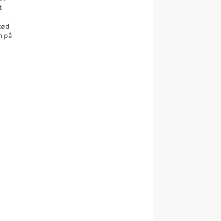
t
tød
en på