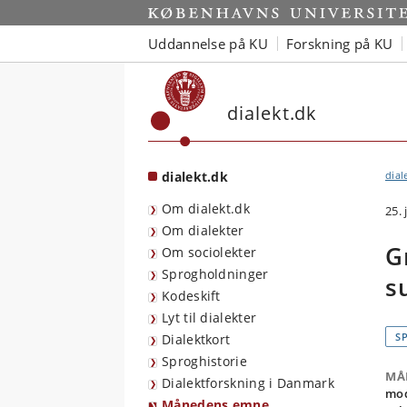
Start
Uddannelse på KU
Forskning på KU
dialekt.dk
dialekt.dk
dial
Om dialekt.dk
25. 
Om dialekter
G
Om sociolekter
Sprogholdninger
s
Kodeskift
Lyt til dialekter
S
Dialektkort
Sproghistorie
MÅ
Dialektforskning i Danmark
mod
Månedens emne