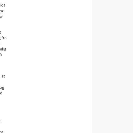
lot
ut
yø
t
 fra
i
mlig
å
l at
dog
ed
n
ot