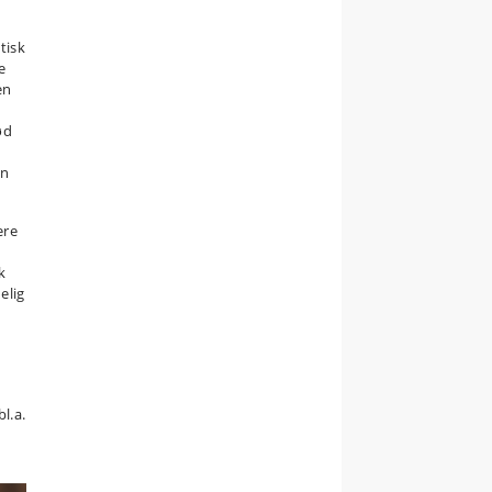
tisk
e
en
ød
n
en
ere
k
elig
å
l.a.