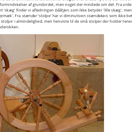
 formindskelser af grundordet, men noget der mindede om det. Fra orde
rt
'skæg' finder vi afledningen
bååtjǝn
, som ikke betyder 'lille skæg', men
gemæk'. Fra
stændǝr
'stolpe' har vi diminutiven
stændəkən
, som ikke be
le stolpe' i almindelighed, men henviste til de små stolper der holder ten
nderokken.