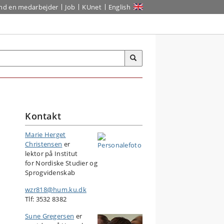
ind en medarbejder
Job
KUnet
English
Kontakt
Marie Herget
Christensen
er
lektor på Institut
for Nordiske Studier og
Sprogvidenskab
wzr818@hum.ku.dk
Tlf: 3532 8382
Sune Gregersen
er