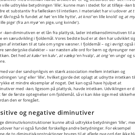
ville udtrykke betydningen 'lille', kunne man i stedet for at tilføje ‑
kǝn
b
re et substantiv fra fælleskøn til intetkøn. I materialet har vi udover
at t
at fåvl
også fx fundet
at høt
'en lille hytte',
at knol
'en lille knold' og
at m
lille pige' (fra
an myø
'en pige, ung kvinde').
r ‑
kǝn
-diminutiven er et lån fra plattysk, lader intetkønsdiminutiven til a
e en særudvikling i fjoldemål. Vores bedste bud er at den har udviklet sig
en af intetkøn til at tale om yngre væsner. I fjoldemål – og i øvrigt også 
re sønderjyske dialekter – var næsten alle ord for børn og dyreunger ne
etkøn. Det hed
at kalǝr
'en kalv',
at vælǝp
'en hvalp',
at ong
'en unge' og s
ere.
med var der sandsynligvis en stærk association mellem intetkøn og
dningen 'ung' eller 'lille', hvilket gjorde det oplagt at udnytte intetkøn ti
rykke et mindre eksemplar af noget. Det kan også have hjulpet at
inutiver med -
kǝn
, ligesom på plattysk, havde intetkøn. Udviklingen er 
t før de første optegnelser om fjoldemål, så vi kan ikke sige med sikkerh
rdan den er foregået.
sitive og negative diminutiver
ge diminutivkonstruktioner kunne altså udtrykke betydningen 'lille', me
udover har vi også fundet forskellige andre betydninger. For eksempel
ne de to diminutivkonstruktioner bruges til at aflede nye ord der ikke bl