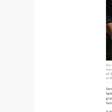
De
men
på f
at b
Den
fæl
gra
hen
Sub