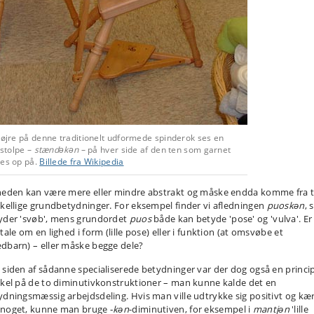
højre på denne traditionelt udformede spinderok ses en
e stolpe –
stændəkən
– på hver side af den ten som garnet
des op på.
Billede fra Wikipedia
heden kan være mere eller mindre abstrakt og måske endda komme fra 
skellige grundbetydninger. For eksempel finder vi afledningen
puoskǝn
,
yder 'svøb', mens grundordet
puos
både kan betyde 'pose' og 'vulva'. Er
tale om en lighed i form (lille pose) eller i funktion (at omsvøbe et
dbarn) – eller måske begge dele?
 siden af sådanne specialiserede betydninger var der dog også en princip
skel på de to diminutivkonstruktioner – man kunne kalde det en
ydningsmæssig arbejdsdeling. Hvis man ville udtrykke sig positivt og kær
noget, kunne man bruge ‑
kǝn
-diminutiven, for eksempel i
mantjǝn
'lille