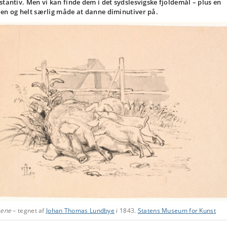
stantiv. Men vi kan finde dem i det sydslesvigske fjoldemål – plus en
en og helt særlig måde at danne diminutiver på.
sene
– tegnet af
Johan Thomas Lundbye
i 1843.
Statens Museum for Kunst