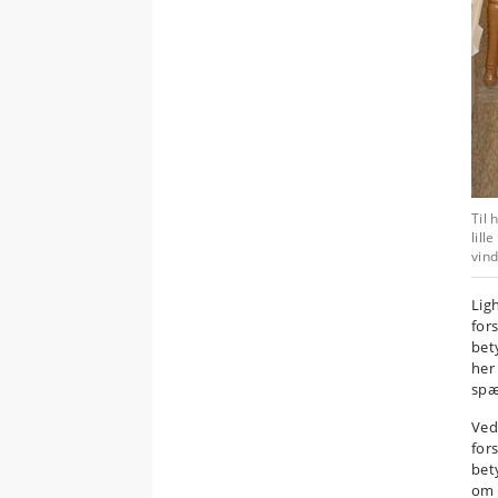
Til 
lill
vin
Lig
for
bet
her 
spæ
Ved
for
bet
om 