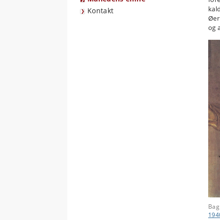
kal
Kontakt
Øer
og 
Bagn
194