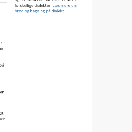
forskellige dialekter.
Læs mere om
brød og bagning på dialekt
g
ar
ne
 på
 en
dt
nte
,