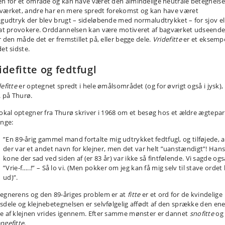
en for et område og kan have været den almindelige neutrale betegnelse
værket, andre har en mere spredt forekomst og kan have været
ngudtryk der blev brugt – sideløbende med normaludtrykket – for sjov el
 at provokere. Orddannelsen kan være motiveret af bagværket udseend
r den måde det er fremstillet på, eller begge dele.
Vridefitte
er et eksemp
et sidste.
idefitte og fedtfugl
efitte
er optegnet spredt i hele ømålsområdet (og for øvrigt også i jysk),
. på Thurø.
lokal optegner fra Thurø skriver i 1968 om et besøg hos et ældre ægtepar
inge:
”En 89-årig gammel mand fortalte mig udtrykket fedtfugl, og tilføjede, a
der var et andet navn for klejner, men det var helt ”uanstændigt”! Han
kone der sad ved siden af (er 83 år) var ikke så fintfølende. Vi sagde ogs
”Vrie-f…..!” – Så lo vi. (Men pokker om jeg kan få mig selv til stave ordet 
ud)”.
egnerens og den 89-åriges problem er at
fitte
er et ord for de kvindelige
sdele og klejnebetegnelsen er selvfølgelig affødt af den sprække den en
e af klejnen vrides igennem. Efter samme mønster er dannet
snofitte
og
ngefitte
.