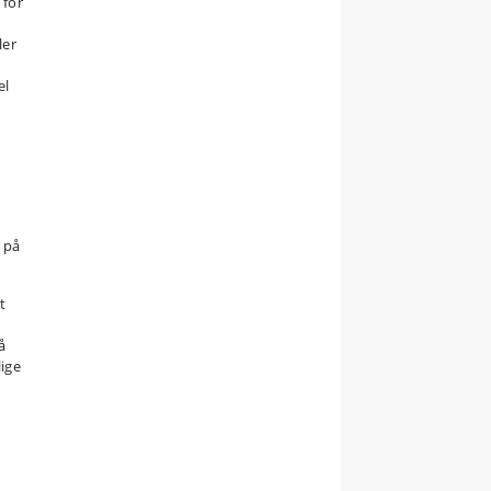
 for
ler
e
el
 på
t
s
å
lige
e