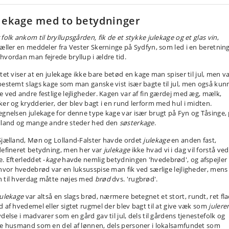
lekage med to betydninger
folk ankom til bryllupsgården, fik de et stykke julekage og et glas vin
,
tæller en meddeler fra Vester Skerninge på Sydfyn, som led i en beretnin
hvordan man fejrede bryllup i ældre tid.
tet viser at en julekage ikke bare betød en kage man spiser til jul, men v
bestemt slags kage som man ganske vist især bagte til jul, men også kun
e ved andre festlige lejligheder. Kagen var af fin gærdej med æg, mælk,
ker og krydderier, der blev bagt i en rund lerform med hul i midten.
egnelsen julekage for denne type kage var især brugt på Fyn og Tåsinge,
lland og mange andre steder hed den
søsterkage
.
Sjælland, Møn og Lolland-Falster havde ordet
julekage
en anden fast,
defineret betydning, men her var
julekage
ikke hvad vi i dag vil forstå ved
. Efterleddet -
kage
havde nemlig betydningen 'hvedebrød', og afspejler
 hvor hvedebrød var en luksusspise man fik ved særlige lejligheder, mens
 til hverdag måtte nøjes med
brød
dvs. 'rugbrød'.
julekage
var altså en slags brød, nærmere betegnet et stort, rundt, ret fla
d af hvedemel eller sigtet rugmel der blev bagt til at give væk som
julere
delse i madvarer som en gård gav til jul, dels til gårdens tjenestefolk og
te husmand som en del af lønnen, dels personer i lokalsamfundet som