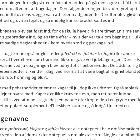
armningen foregik på den måde at manden på gården lagde et bål til ret
en om aftenen før bagedagen. Den følgende morgen blev der fyret op i
en indtil ovnens vægge var rød- eller hvidglødende. Derefter blev gløde
et ud og ovnen fejet, og så endelig kunne brødet sættes ind.
brødene blev sat først ind, for de skulle have cirka tre timer. En time se
 sigtebrødene ind, og en time efter – hvis der var tale om bagning til jul
re særlige begivenheder – kom hvedebrød og gærkage ind.
 jul bagte man også nogle steder
juledukker
,
juleheste
,
fugle
eller andre
urer af hvedebrød som børnene fik som gave ved julebagningen. Den sids
varme ved julebagningen blev udnyttet til pebernødder. De adskilte sig 
pebernødder vi kender i dag, ved normalt at være bagt af rugmel blande
 sirup, honning og ølurt.
 med pebernødder er emnet kager til jul dog ikke udtømt. Også æbleski
klejner hørte med. Kager der ikke krævede ovn, men ret nemt kunne
mstilles ved at man stegte dej i en pande eller kogte den i en gryde med f
 et populært supplement. Æbleskiver kunne også indgå i julerenten.
agenavne
dene
pebernød
,
klejne
og
æbleskive
er alle optegnet i hele ømålsområdet
 ved siden af dem er der optegnet særdialektale ord. Nogle er almindeli