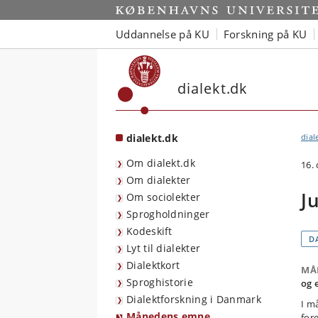
Start
Uddannelse på KU
Forskning på KU
dialekt.dk
dialekt.dk
dial
Om dialekt.dk
16.
Om dialekter
J
Om sociolekter
Sprogholdninger
Kodeskift
D
Lyt til dialekter
Dialektkort
MÅ
Sproghistorie
og 
Dialektforskning i Danmark
I m
Månedens emne
for