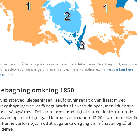
e orange områder – også markeret med 1-tallet – betød
brød
rugbrød, mens
ka
d hvedebrød. I de øvrige områder var det mere kompliceret,
hvilket du kan læse
e om her
.
lebagning omkring 1850
 vigtigste ved julebagningen i selvforsyningens tid var (ligesom ved
rdagsbagningerne) at få bagt brødet til husholdningen, men lidt ekstra
te altså også med. Det var ret omstændeligt at varme de store murede
eovne op, men til gengæld kunne ovnen rumme 15-20 store brød eller fl
 kunne derfor nøjes med at bage cirka en gang om måneden og så til
tiderne.