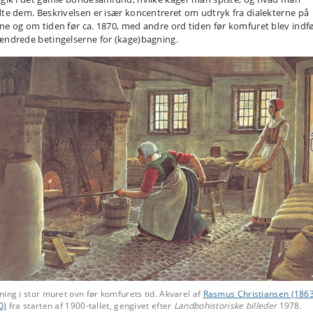
dte dem. Beskrivelsen er især koncentreret om udtryk fra dialekterne på
ne og om tiden før ca. 1870, med andre ord tiden før komfuret blev indf
ændrede betingelserne for (kage)bagning.
ing i stor muret ovn før komfurets tid.
Akvarel af
Rasmus Christiansen (186
0)
fra starten af 1900-tallet, gengivet efter
Landbohistoriske billeder
1978.