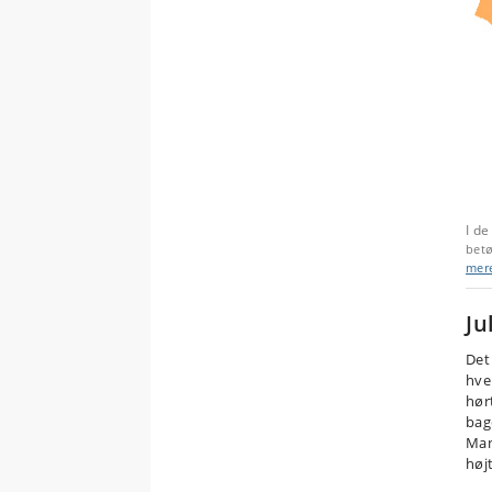
I d
betø
mer
Ju
Det
hve
hør
bag
Man
høj