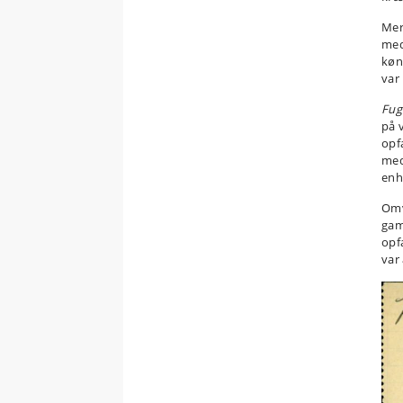
Mer
me
køn
var
Fug
på v
opf
med
enh
Omv
gam
opf
var