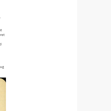
e
,
et
ret
ed
rug