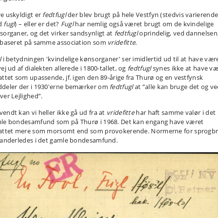
e uskyldigt er
fedtfugl
der blev brugt på hele Vestfyn (stedvis varierend
d
fugl
) – eller er det?
Fugl
har nemlig også været brugt om de kvindelige
sorganer, og det virker sandsynligt at
fedtfugl
oprindelig, ved dannelsen
 baseret på samme association som
vridefitte
.
l
i betydningen 'kvindelige kønsorganer' ser imidlertid ud til at have vær
ej ud af dialekten allerede i 1800-tallet, og
fedtfugl
synes ikke at have væ
attet som upassende, jf. igen den 89-årige fra Thurø og en vestfynsk
deler der i 1930'erne bemærker om
fedtfugl
at ”alle kan bruge det og v
ver Lejlighed”.
endt kan vi heller ikke gå ud fra at
vridefitte
har haft samme valør i det
le bondesamfund som på Thurø i 1968. Det kan engang have været
attet mere som morsomt end som provokerende. Normerne for sprogb
 anderledes i det gamle bondesamfund.