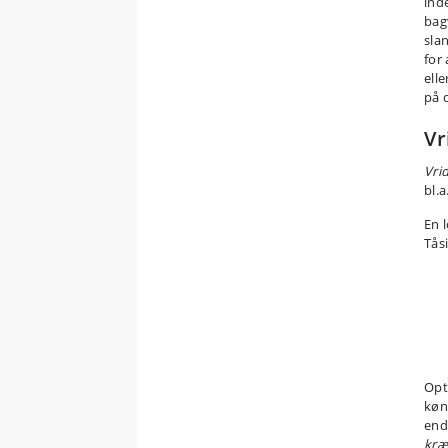
ind
bag
sla
for
elle
på d
Vr
Vrid
bl.a
En 
Tås
Opt
køn
end
kræ