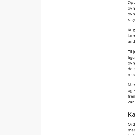
Opv
ovn
ovn
rag
Rug
kom
and
Til
fig
ovn
de 
med
Men
og 
fre
var
K
Or
men