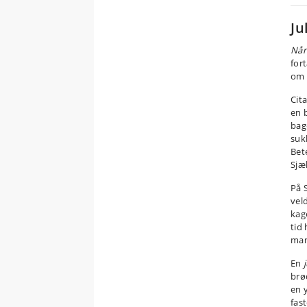
Ju
Når 
for
om 
Cita
en 
bag
suk
Bet
Sjæ
På 
vel
kage
tid
man
En
brø
en y
fas