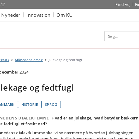
Find vej
F
Nyheder
Innovation
Om KU
ekt.dk
Månedens emne
Julekage og fedtfugl
 december 2024
ulekage og fedtfugl
ANMARK
HISTORIE
SPROG
NEDENS DIALEKTEMNE
Hvad er en julekage, hvad betyder bækkern
er fedtfugl et frækt ord?
ånedens dialektklumme skal vi se nærmere på hvordan julebagningen
egik i det gamle bondesamfund, hvilke kager man spiste, og hvad man