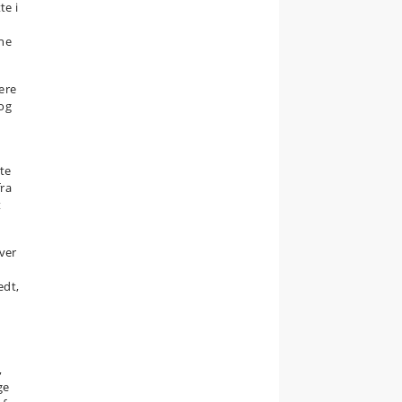
te i
rne
nere
 og
te
fra
t
ver
edt,
,
ge