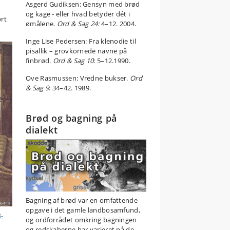
Asgerd Gudiksen: Gensyn med brød
og kage - eller hvad betyder dét i
ørt
ømålene.
Ord & Sag 24:
4–12. 2004.
Inge Lise Pedersen: Fra klenodie til
pisallik – grovkornede navne på
finbrød.
Ord & Sag 10
: 5–12.1990.
Ove Rasmussen: Vredne bukser.
Ord
& Sag 9
: 34–42. 1989.
Brød og bagning på
dialekt
Bagning af brød var en omfattende
opgave i det gamle landbosamfund,
3-
og ordforrådet omkring bagningen
og redskaberne har varieret på de