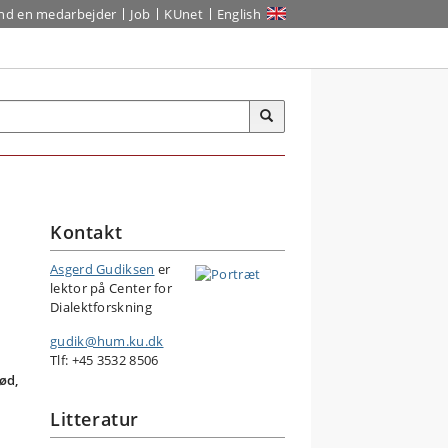
ind en medarbejder
Job
KUnet
English
Kontakt
Asgerd Gudiksen
er
lektor på Center for
Dialektforskning
gudik@hum.ku.dk
Tlf: +45 3532 8506
ød,
Litteratur