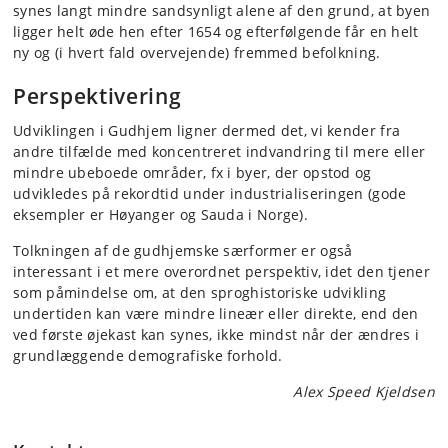
synes langt mindre sandsynligt alene af den grund, at byen
ligger helt øde hen efter 1654 og efterfølgende får en helt
ny og (i hvert fald overvejende) fremmed befolkning.
Perspektivering
Udviklingen i Gudhjem ligner dermed det, vi kender fra
andre tilfælde med koncentreret indvandring til mere eller
mindre ubeboede områder, fx i byer, der opstod og
udvikledes på rekordtid under industrialiseringen (gode
eksempler er Høyanger og Sauda i Norge).
Tolkningen af de gudhjemske særformer er også
interessant i et mere overordnet perspektiv, idet den tjener
som påmindelse om, at den sproghistoriske udvikling
undertiden kan være mindre lineær eller direkte, end den
ved første øjekast kan synes, ikke mindst når der ændres i
grundlæggende demografiske forhold.
Alex Speed Kjeldsen