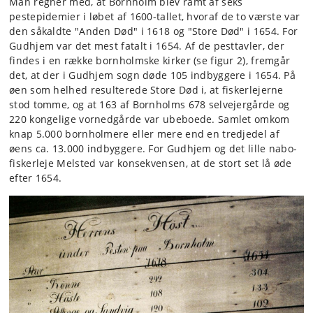
Man regner med, at Bornholm blev ramt af seks
pestepidemier i løbet af 1600-tallet, hvoraf de to værste var
den såkaldte "Anden Død" i 1618 og "Store Død" i 1654. For
Gudhjem var det mest fatalt i 1654. Af de pesttavler, der
findes i en række bornholmske kirker (se figur 2), fremgår
det, at der i Gudhjem sogn døde 105 indbyggere i 1654. På
øen som helhed resulterede Store Død i, at fiskerlejerne
stod tomme, og at 163 af Bornholms 678 selvejergårde og
220 kongelige vornedgårde var ubeboede. Samlet omkom
knap 5.000 bornholmere eller mere end en tredjedel af
øens ca. 13.000 indbyggere. For Gudhjem og det lille nabo-
fiskerleje Melsted var konsekvensen, at de stort set lå øde
efter 1654.