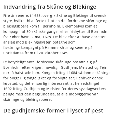
Indvandring fra Skåne og Blekinge
Fire år senere, i 1658, overgik Skåne og Blekinge til svensk
styre, hvilket bl.a. førte til, at en del fordrevne skåninge og
blekingsboere kom til Bornholm. Eksempelvis kom et
kompagni af 80 skånske gønger eller friskytter til Bornholm
fra København 6. maj 1678. De blev efter at have anrettet
anslag mod Blekingekysten optagne som
fæstningskompagni på Hammershus og senere på
Christiansø frem til 20. oktober 1685.
Et betydeligt antal fordrevne skåninge bosatte sig på
Bornholm efter krigen, navnlig i Gudhjem, Melsted og Tejn
der lå halvt øde hen. Kongen fritog i 1684 sådanne skåninge
for borgerlig tynge (skat og forpligtelser) i enhver dansk
købstad, og det er særlig interessant, at herredstinget i
1692 fritog Gudhjem og Melsted for deres syv dagværkers
penge med den begrundelse, at alle indbyggerne var
skåninge og blekingsboere.
De gudhjemske former i lyset af pest