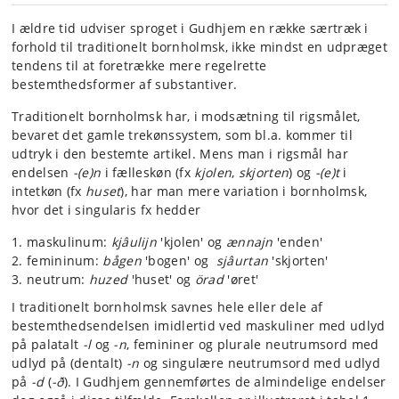
I ældre tid udviser sproget i Gudhjem en række særtræk i
forhold til traditionelt bornholmsk, ikke mindst en udpræget
tendens til at foretrække mere regelrette
bestemthedsformer af substantiver.
Traditionelt bornholmsk har, i modsætning til rigsmålet,
bevaret det gamle trekønssystem, som bl.a. kommer til
udtryk i den bestemte artikel. Mens man i rigsmål har
endelsen
-(e)n
i fælleskøn (fx
kjolen
,
skjorten
) og
-(e)t
i
intetkøn (fx
huset
), har man mere variation i bornholmsk,
hvor det i singularis fx hedder
maskulinum:
kjâulijn
'kjolen' og
ænnajn
'enden'
femininum:
bågen
'bogen' og
sjâurtan
'skjorten'
neutrum:
huzed
'huset' og
örad
'øret'
I traditionelt bornholmsk savnes hele eller dele af
bestemthedsendelsen imidlertid ved maskuliner med udlyd
på palatalt
-l
og
-n
, femininer og plurale neutrumsord med
udlyd på (dentalt)
-n
og singulære neutrumsord med udlyd
på
-d
(
-ð
). I Gudhjem gennemførtes de almindelige endelser