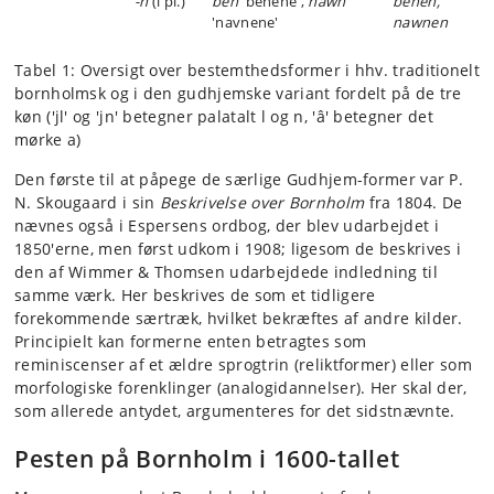
-n
(i pl.)
ben
'benene',
nawn
benen,
'navnene'
nawnen
Tabel 1: Oversigt over bestemthedsformer i hhv. traditionelt
bornholmsk og i den gudhjemske variant fordelt på de tre
køn ('jl' og 'jn' betegner palatalt l og n, 'â' betegner det
mørke a)
Den første til at påpege de særlige Gudhjem-former var P.
N. Skougaard i sin
Beskrivelse over Bornholm
fra 1804. De
nævnes også i Espersens ordbog, der blev udarbejdet i
1850'erne, men først udkom i 1908; ligesom de beskrives i
den af Wimmer & Thomsen udarbejdede indledning til
samme værk. Her beskrives de som et tidligere
forekommende særtræk, hvilket bekræftes af andre kilder.
Principielt kan formerne enten betragtes som
reminiscenser af et ældre sprogtrin (reliktformer) eller som
morfologiske forenklinger (analogidannelser). Her skal der,
som allerede antydet, argumenteres for det sidstnævnte.
Pesten på Bornholm i 1600-tallet