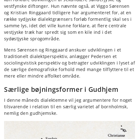
vestfynske diftonger. Hun nævnte også, at Viggo Sørensen
og Kristian Ringgaard tidligere har argumenteret for, at en
række sydjyske dialektgrænsers forløb formentlig skal ses i
samme lys, idet det ville kunne forklare, at flere centrale
vestjyske træk har spredt sig som en kile ind i det
sydøstjyske sprogområde.
Mens Sørensen og Ringgaard anskuer udviklingen i et
traditionelt dialektperspektiv, anlægger Pedersen et
sociolingvistisk perspektiv og betragter udviklingen i lyset af
de særlige demografiske forhold med mange tilflyttere til et
mere eller mindre affolket område.
Særlige bøjningsformer i Gudhjem
I denne måneds dialektemne vil jeg argumentere for noget
tilsvarende i relation til en særlig varietet af bornholmsk,
nemlig den gudhjemske.