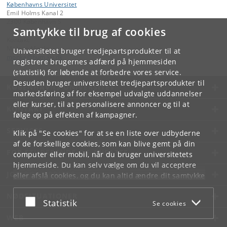
Københavns Universitet
Emil Holms Kanal 2
2300 København S
Samtykke til brug af cookies
Kontakt:
Malene Monka
Universitetet bruger tredjepartsprodukter til at
monka
@
hum
.
ku
.
dk
registrere brugernes adfærd på hjemmesiden
(statistik) for løbende at forbedre vores service.
Desuden bruger universitetet tredjepartsprodukter til
KØBENHAVNS UNIVERSITET
markedsføring af for eksempel udvalgte uddannelser
eller kurser, til at personalisere annoncer og til at
KONTAKT
følge op på effekten af kampagner.
SERVICES
Klik på "Se cookies" for at se en liste over udbyderne
af de forskellige cookies, som kan blive gemt på din
FOR STUDERENDE OG ANSATTE
computer eller mobil, når du bruger universitetets
hjemmeside. Du kan selv vælge om du vil acceptere
JOB OG KARRIERE
eller afslå cookies, og du kan altid ændre dit samtykke
under
Cookie- og privatlivspolitik
som du finder i
NØDSITUATIONER
bunden af hver side.
Acceptér eller afslå
Statistik
Se cookies
Googles privatlivspolitik
WEB