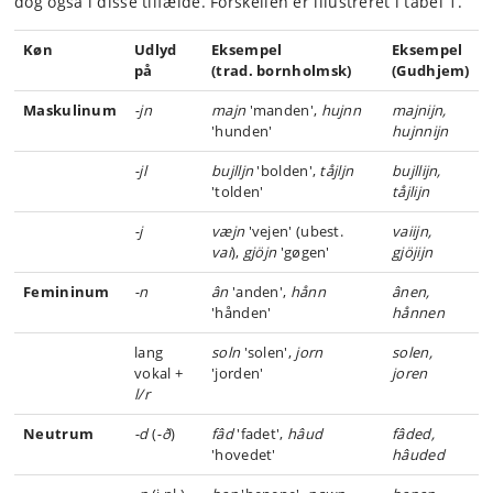
dog også i disse tilfælde. Forskellen er illustreret i tabel 1.
Køn
Udlyd
Eksempel
Eksempel
på
(trad. bornholmsk)
(Gudhjem)
Maskulinum
-jn
majn
'manden',
hujnn
majnijn,
'hunden'
hujnnijn
-jl
bujlljn
'bolden',
tåjljn
bujllijn,
'tolden'
tåjlijn
-j
væjn
'vejen' (ubest.
vaiijn,
vai
),
gjöjn
'gøgen'
gjöjijn
Femininum
-n
ân
'anden',
hånn
ânen,
'hånden'
hånnen
lang
soln
'solen',
jorn
solen,
vokal +
'jorden'
joren
l/r
Neutrum
-d
(
-ð
)
fâd
'fadet',
hâud
fâded,
'hovedet'
hâuded