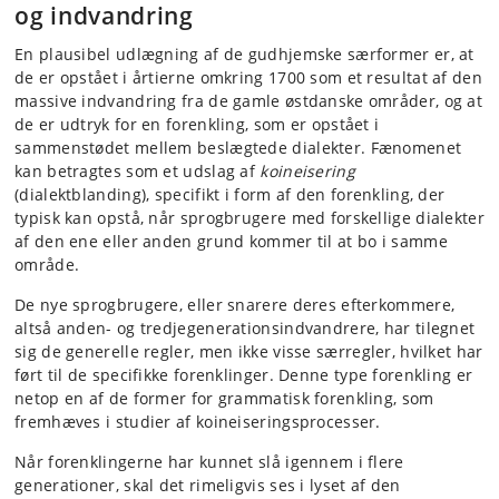
og indvandring
En plausibel udlægning af de gudhjemske særformer er, at
de er opstået i årtierne omkring 1700 som et resultat af den
massive indvandring fra de gamle østdanske områder, og at
de er udtryk for en forenkling, som er opstået i
sammenstødet mellem beslægtede dialekter. Fænomenet
kan betragtes som et udslag af
koineisering
(dialektblanding), specifikt i form af den forenkling, der
typisk kan opstå, når sprogbrugere med forskellige dialekter
af den ene eller anden grund kommer til at bo i samme
område.
De nye sprogbrugere, eller snarere deres efterkommere,
altså anden- og tredjegenerationsindvandrere, har tilegnet
sig de generelle regler, men ikke visse særregler, hvilket har
ført til de specifikke forenklinger. Denne type forenkling er
netop en af de former for grammatisk forenkling, som
fremhæves i studier af koineiseringsprocesser.
Når forenklingerne har kunnet slå igennem i flere
generationer, skal det rimeligvis ses i lyset af den