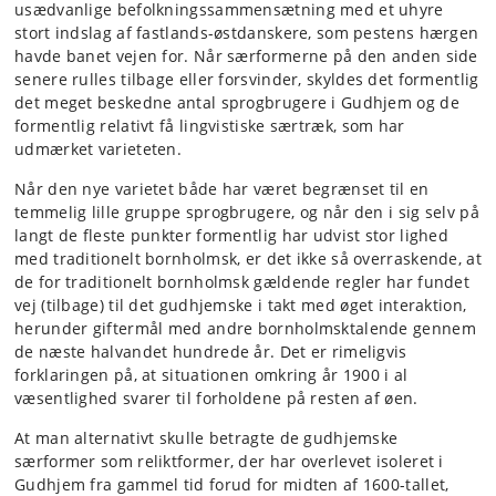
usædvanlige befolkningssammensætning med et uhyre
stort indslag af fastlands-østdanskere, som pestens hærgen
havde banet vejen for. Når særformerne på den anden side
senere rulles tilbage eller forsvinder, skyldes det formentlig
det meget beskedne antal sprogbrugere i Gudhjem og de
formentlig relativt få lingvistiske særtræk, som har
udmærket varieteten.
Når den nye varietet både har været begrænset til en
temmelig lille gruppe sprogbrugere, og når den i sig selv på
langt de fleste punkter formentlig har udvist stor lighed
med traditionelt bornholmsk, er det ikke så overraskende, at
de for traditionelt bornholmsk gældende regler har fundet
vej (tilbage) til det gudhjemske i takt med øget interaktion,
herunder giftermål med andre bornholmsktalende gennem
de næste halvandet hundrede år. Det er rimeligvis
forklaringen på, at situationen omkring år 1900 i al
væsentlighed svarer til forholdene på resten af øen.
At man alternativt skulle betragte de gudhjemske
særformer som reliktformer, der har overlevet isoleret i
Gudhjem fra gammel tid forud for midten af 1600-tallet,