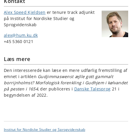
Kontakt
Alex Speed Kjeldsen
er tenure track adjunkt
på Institut for Nordiske Studier og
Sprogvidenskab
alex@hum.ku.dk
+45 5360 0121
Læs mere
Den interesserede kan læse en mere udførlig fremstilling af
emnet i artiklen
Gudjimmaswenst æjlle gott gammalt
borrijnholmst? Morfologisk forenkling i Gudhjem i kølvandet
på pesten i 1654
, der publiceres i
Danske Talesprog
21 i
begyndelsen af 2022.
Institut for Nordiske Studier og Sprogvidenskab