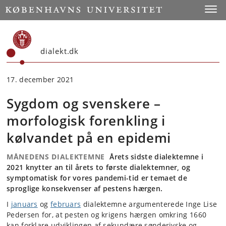
Start
Toggl
dialekt.dk
17. december 2021
Sygdom og svenskere –
morfologisk forenkling i
kølvandet på en epidemi
MÅNEDENS DIALEKTEMNE
Årets sidste dialektemne i
2021 knytter an til årets to første dialektemner, og
symptomatisk for vores pandemi-tid er temaet de
sproglige konsekvenser af pestens hærgen.
I
januars
og
februars
dialektemne argumenterede Inge Lise
Pedersen for, at pesten og krigens hærgen omkring 1660
kan forklare udviklingen af sekundære sønderjyske og