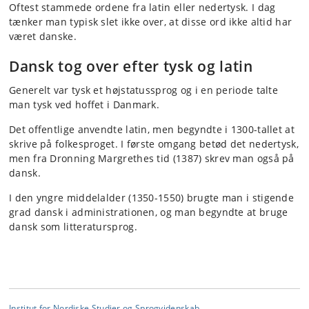
Oftest stammede ordene fra latin eller nedertysk.
I dag
tænker man typisk slet ikke over, at disse ord ikke altid har
været danske.
Dansk tog over efter tysk og latin
Generelt var tysk et højstatussprog og i en periode talte
man tysk ved hoffet i Danmark.
Det offentlige anvendte latin, men begyndte i 1300-tallet at
skrive på folkesproget. I første omgang betød det nedertysk,
men fra Dronning Margrethes tid (1387) skrev man også på
dansk.
I den yngre middelalder (1350-1550) brugte man i stigende
grad dansk i administrationen, og man begyndte at bruge
dansk som litteratursprog.
Institut for Nordiske Studier og Sprogvidenskab