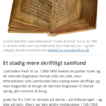
Lovhåndskriftet
med kælenavnet 'Codex Runicus' fra ca. år 1300
er skrevet med runer og indeholder bl.a. Skånske Lov – og den
tidligste danske melodistump!
Billede fra haandskrift.ku.dk
Et stadig mere skriftligt samfund
I perioden frem til ca. 1300/1400 levede de gamle runer og
de latinske bogstaver fortsat side om side, men
efterhånden som samfundet blev stadig mere skriftligt, og
man begyndte at bruge de latinske bogstaver til dansk
sprog, gik runerne af brug.
Jyske lov fra 1241 er skrevet på dansk – på folkesproget – og
ikke på latin. Ellers var den ældre middelalder 1100-1350