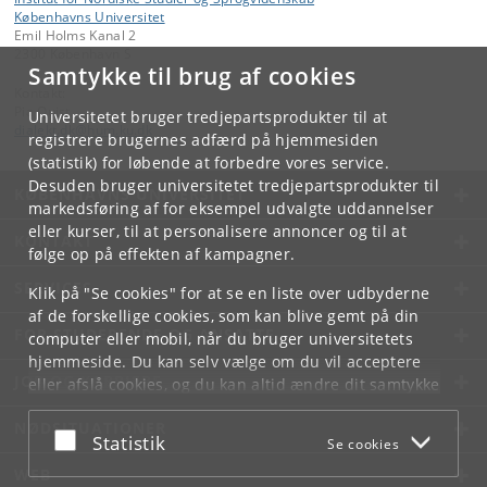
Københavns Universitet
Emil Holms Kanal 2
2300 København S
Samtykke til brug af cookies
Kontakt:
Pia Quist
Universitetet bruger tredjepartsprodukter til at
dialekt
.
dk
@
hum
.
ku
.
dk
registrere brugernes adfærd på hjemmesiden
(statistik) for løbende at forbedre vores service.
Desuden bruger universitetet tredjepartsprodukter til
KØBENHAVNS UNIVERSITET
markedsføring af for eksempel udvalgte uddannelser
eller kurser, til at personalisere annoncer og til at
KONTAKT
følge op på effekten af kampagner.
SERVICES
Klik på "Se cookies" for at se en liste over udbyderne
af de forskellige cookies, som kan blive gemt på din
FOR STUDERENDE OG ANSATTE
computer eller mobil, når du bruger universitetets
hjemmeside. Du kan selv vælge om du vil acceptere
JOB OG KARRIERE
eller afslå cookies, og du kan altid ændre dit samtykke
under
Cookie- og privatlivspolitik
som du finder i
NØDSITUATIONER
bunden af hver side.
Acceptér eller afslå
Statistik
Se cookies
Googles privatlivspolitik
WEB