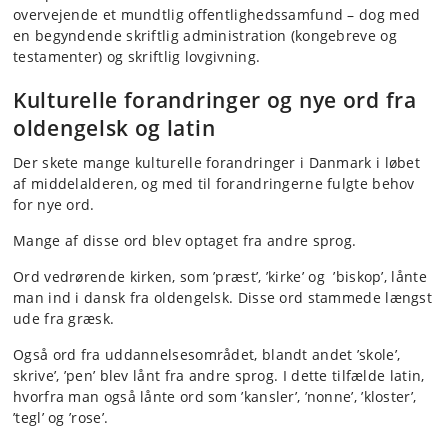
overvejende et mundtlig offentlighedssamfund – dog med
en begyndende skriftlig administration (kongebreve og
testamenter) og skriftlig lovgivning.
Kulturelle forandringer og nye ord fra
oldengelsk og latin
Der skete mange kulturelle forandringer i Danmark i løbet
af middelalderen, og med til forandringerne fulgte behov
for nye ord.
Mange af disse ord blev optaget fra andre sprog.
Ord vedrørende kirken, som ’præst’, ’kirke’ og ’biskop’, lånte
man ind i dansk fra oldengelsk. Disse ord stammede længst
ude fra græsk.
Også ord fra uddannelsesområdet, blandt andet ’skole’,
skrive’, ’pen’ blev lånt fra andre sprog. I dette tilfælde latin,
hvorfra man også lånte ord som ’kansler’, ’nonne’, ’kloster’,
’tegl’ og ’rose’.