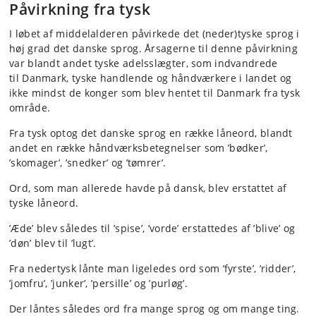
Påvirkning fra tysk
I løbet af middelalderen påvirkede det (neder)tyske sprog i
høj grad det danske sprog. Årsagerne til denne påvirkning
var blandt andet tyske adelsslægter, som indvandrede
til Danmark, tyske handlende og håndværkere i landet og
ikke mindst de konger som blev hentet til Danmark fra tysk
område.
Fra tysk optog det danske sprog en række låneord, blandt
andet en række håndværksbetegnelser som ’bødker’,
’skomager’, ’snedker’ og ’tømrer’.
Ord, som man allerede havde på dansk, blev erstattet af
tyske låneord.
’Æde’ blev således til ’spise’, ’vorde’ erstattedes af ’blive’ og
’døn’ blev til ’lugt’.
Fra nedertysk lånte man ligeledes ord som ’fyrste’, ’ridder’,
’jomfru’, ’junker’, ’persille’ og ’purløg’.
Der låntes således ord fra mange sprog og om mange ting.